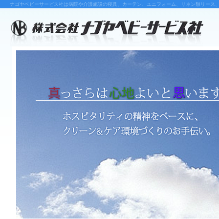
ナゴヤベビーサービス社は病院や介護施設の寝具、カーテン、ユニフォーム、リネン類リース