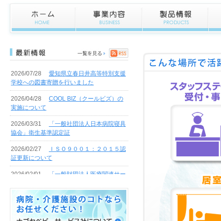
2026/07/28
愛知県立春日井高等特別支援
学校への図書寄贈を行いました
2026/04/28
COOL BIZ（クールビズ）の
実施について
2026/03/31
「一般社団法人日本病院寝具
協会」衛生基準認定証
2026/02/27
ＩＳＯ９００１：２０１５認
証更新について
2026/02/01
「一般財団法人医療関連サー
ビス振興会」医療関連サービスマーク認定
証書
2026/01/27
御幸第二工場新築工事の地鎮
祭について