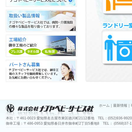
2026/01/25
「一般社団法人日本ダイアパ
ー事業振興会」認定証
2026/01/01
謹賀新年
2025/07/23
春日井市立小中学校への図書
寄贈を行いました
2025/06/26
愛知県立春日井高等特別支援
学校への図書寄贈を行いました
2025/06/05
ＳＥＣＵＲＩＴＹ ＡＣＴＩＯ
Ｎ（一つ星）を宣言しました
2025/05/13
事業継続力強化計画が認定さ
れました
2025/04/15
パートナーシップ構築宣言
2024/08/07
春日井市立小中学校への図書
ホーム
｜
最新情報
｜
寄贈について
2023/08/18
春日井市立小中学校への図書
本社：〒461-0023 愛知県名古屋市東区徳川町2112番地 TEL：(052)936-9920 FA
寄贈について
御幸工場：〒486-0953 愛知県春日井市御幸町2丁目5番地8 TEL： (0568)37-1200 