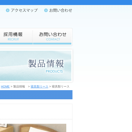
HOME
> 製品情報 >
寝具類リース
> 寝具類リース